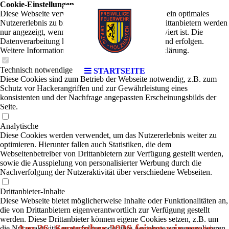
Cookie-Einstellungen
Diese Webseite verwendet Cookies, um Besuchern ein optimales
Nutzererlebnis zu bieten. Bestimmte Inhalte von Drittanbietern werden
nur angezeigt, wenn die entsprechende Option aktiviert ist. Die
Datenverarbeitung kann dann auch in einem Drittland erfolgen.
Weitere Informationen hierzu in der Datenschutzerklärung.
Technisch notwendige
STARTSEITE
Diese Cookies sind zum Betrieb der Webseite notwendig, z.B. zum
Schutz vor Hackerangriffen und zur Gewährleistung eines
konsistenten und der Nachfrage angepassten Erscheinungsbilds der
Seite.
Analytische
Diese Cookies werden verwendet, um das Nutzererlebnis weiter zu
optimieren. Hierunter fallen auch Statistiken, die dem
Webseitenbetreiber von Drittanbietern zur Verfügung gestellt werden,
sowie die Ausspielung von personalisierter Werbung durch die
Nachverfolgung der Nutzeraktivität über verschiedene Webseiten.
Drittanbieter-Inhalte
Diese Webseite bietet möglicherweise Inhalte oder Funktionalitäten an,
die von Drittanbietern eigenverantwortlich zur Verfügung gestellt
werden. Diese Drittanbieter können eigene Cookies setzen, z.B. um
Am 26. September 2026 feiern wir unser
die Nutzeraktivität zu verfolgen oder ihre Angebote zu personalisieren